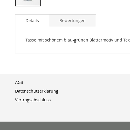
Zum
Anfang
Details
Bewertungen
der
Bildergalerie
springen
Tasse mit schönem blau-grünen Blättermotiv und Text 
AGB
Datenschutzerklärung
Vertragsabschluss