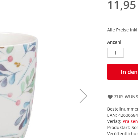
11,95
Alle Preise ink
Anzahl
In de
ZUR WUNS
Bestellnumme
EAN:
42606584
Verlag:
Praisen
Produktart:
So
Veröffentlich