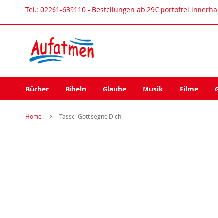
Direkt
Tel.: 02261-639110 - Bestellungen ab 29€ portofrei innerh
zum
Inhalt
Bücher
Bibeln
Glaube
Musik
Filme
Home
Tasse 'Gott segne Dich'
Zum
Ende
der
Bildergalerie
springen