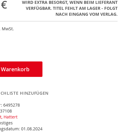
 €
WIRD EXTRA BESORGT, WENN BEIM LIEFERANT
VERFÜGBAR. TITEL FEHLT AM LAGER - FOLGT
NACH EINGANG VOM VERLAG.
l. MwSt.
n Warenkorb
CHLISTE HINZUFÜGEN
r:
6495278
37108
t, Hattert
nstiges
ungsdatum:
01.08.2024