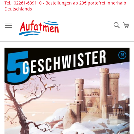
Direkt
Tel.: 02261-639110 - Bestellungen ab 29€ portofrei innerhalb
zum
Deutschlands
Inhalt
Such
Me
Zum
Ende
der
Bildergalerie
springen