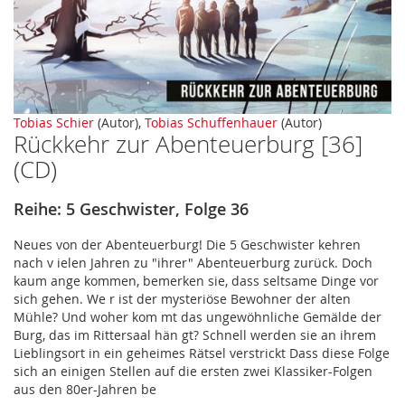
Zum
Tobias Schier
(Autor),
Tobias Schuffenhauer
(Autor)
Rückkehr zur Abenteuerburg [36]
Anfang
der
(CD)
Bildergalerie
springen
Reihe: 5 Geschwister, Folge 36
Neues von der Abenteuerburg! Die 5 Geschwister kehren
nach v ielen Jahren zu "ihrer" Abenteuerburg zurück. Doch
kaum ange kommen, bemerken sie, dass seltsame Dinge vor
sich gehen. We r ist der mysteriöse Bewohner der alten
Mühle? Und woher kom mt das ungewöhnliche Gemälde der
Burg, das im Rittersaal hän gt? Schnell werden sie an ihrem
Lieblingsort in ein geheimes Rätsel verstrickt Dass diese Folge
sich an einigen Stellen auf die ersten zwei Klassiker-Folgen
aus den 80er-Jahren be