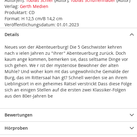
Autor(en):
Tobias Schier
(Autor),
Tobias Schuffenhauer
(Autor)
Verlag:
Gerth Medien
Produktart:
CD
Format:
H 12,5 cm/B 14,2 cm
Veröffentlichungsdatum:
01.01.2023
Details
Neues von der Abenteuerburg! Die 5 Geschwister kehren
nach v ielen Jahren zu "ihrer" Abenteuerburg zurück. Doch
kaum ange kommen, bemerken sie, dass seltsame Dinge vor
sich gehen. We r ist der mysteriöse Bewohner der alten
Mühle? Und woher kom mt das ungewöhnliche Gemälde der
Burg, das im Rittersaal hän gt? Schnell werden sie an ihrem
Lieblingsort in ein geheimes Rätsel verstrickt Dass diese Folge
sich an einigen Stellen auf die ersten zwei Klassiker-Folgen
aus den 80er-Jahren be
Bewertungen
Hörproben