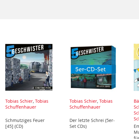
Tobias Schier
,
Tobias
Tobias Schier
,
Tobias
Bä
Schuffenhauer
Schuffenhauer
Sc
Sc
Sc
Schmutziges Feuer
Der letzte Schrei (5er-
[45] (CD)
Set CDs)
Em
Mu
fü