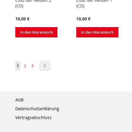
Club der Helden 2
Club der Helden 1
(CD)
(CD)
10,00 €
10,00 €
In den Warenkorb
In den Warenkorb
Seite
Sie lesen gerade Seite
Seite
Seite
Seite
Weiter
1
2
3
AGB
Datenschutzerklärung
Vertragsabschluss