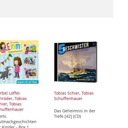
rbel Löffel-
Tobias Schier
,
Tobias
hröder
,
Tobias
Schuffenhauer
hier
,
Tobias
huffenhauer
Das Geheimnis in der
mi.
Tiefe [42] (CD)
tmachgeschichten
r Kinder - Box 1