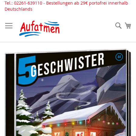
Direkt
Tel.: 02261-639110 - Bestellungen ab 29€ portofrei innerhalb
zum
Deutschlands
Inhalt
Such
Me
Zum
Ende
der
Bildergalerie
springen