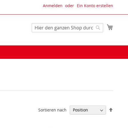
Anmelden
Ein Konto erstellen
Mein W
Suche
Suche
In
Sortieren nach
absteig
Reihenf