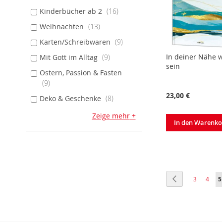
Kinderbücher ab 2
16
Weihnachten
13
Karten/Schreibwaren
9
In deiner Nähe wi
Mit Gott im Alltag
9
sein
Ostern, Passion & Fasten
9
23,00 €
Deko & Geschenke
8
Zeige mehr
In den Warenk
Seite
Seite
Zurück
Seite
Seite
S
3
4
5