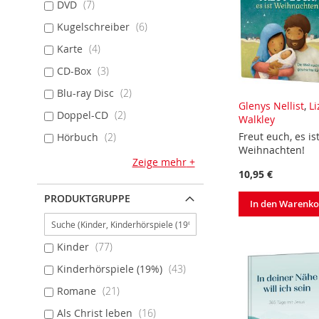
DVD
7
Kugelschreiber
6
Karte
4
CD-Box
3
Blu-ray Disc
2
Glenys Nellist
,
Li
Doppel-CD
2
Walkley
Freut euch, es is
Hörbuch
2
Weihnachten!
Zeige mehr
10,95 €
PRODUKTGRUPPE
In den Warenk
Kinder
77
Kinderhörspiele (19%)
43
Romane
21
Als Christ leben
16