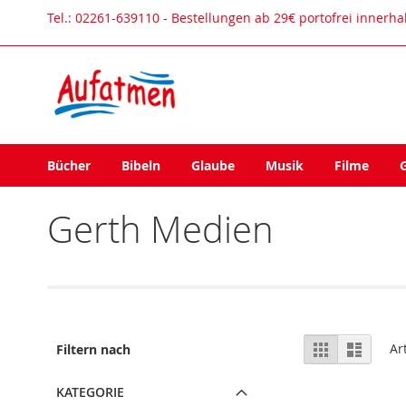
Direkt
Tel.: 02261-639110 - Bestellungen ab 29€ portofrei innerh
zum
Inhalt
Bücher
Bibeln
Glaube
Musik
Filme
Gerth Medien
Ansicht
Raster
Liste
Ar
Filtern nach
als
KATEGORIE