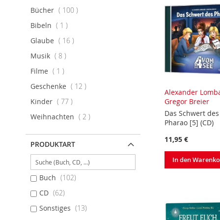
Artikel
Bücher
100
Artikel
Bibeln
1
Artikel
Glaube
16
Artikel
Musik
8
Artikel
Filme
1
Artikel
Geschenke
12
Alexander Lomb
Artikel
Gregor Breier
Kinder
77
Das Schwert des
Artikel
Weihnachten
2
Pharao [5] (CD)
11,95 €
PRODUKTART
In den Warenk
Buch
102
CD
62
Sonstiges
13