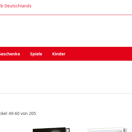
alb Deutschlands
Geschenke
Spiele
Kinder
tikel
49
-
60
von
205