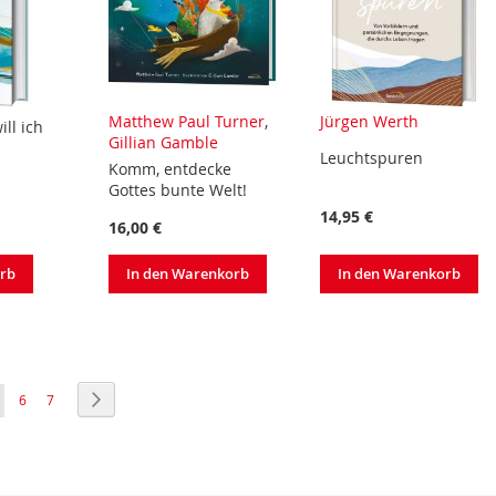
Matthew Paul Turner
,
Jürgen Werth
ll ich
Gillian Gamble
Leuchtspuren
Komm, entdecke
Gottes bunte Welt!
14,95 €
16,00 €
orb
In den Warenkorb
In den Warenkorb
ie lesen gerade Seite
Seite
Seite
Seite
Weiter
6
7